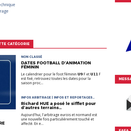
echnique
trage
TTE CATÉGORIE
NON CLASSÉ
DATES FOOTBALL D’ANIMATION
FÉMININ
Le calendrier pour le foot féminin 𝗨𝟵 F et 𝗨𝟭𝟭 F
est fixé, retrouvez toutes les dates pour la
MESSA
saison proc...
INFOS ARBITRAGE | INFOS ET REPORTAGES
DISTRICT
Richard HUE a posé le sifflet pour
d’autres terrains…
Aujourd'hui, l'arbitrage eurois et normand est
une nouvelle fois particulièrement touché et
RE
affecté. En e...
FAFA 2