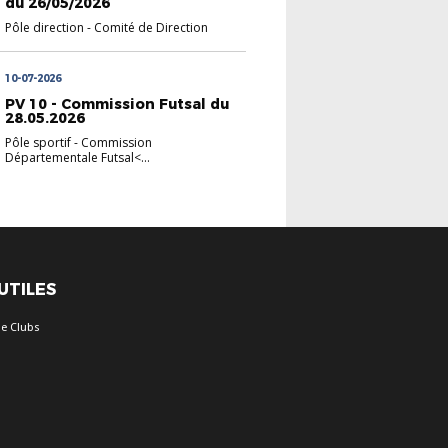
du 26/05/2026
Pôle direction
-
Comité de Direction
10-07-2026
PV 10 - Commission Futsal du
28.05.2026
Pôle sportif
-
Commission
Départementale Futsal<...
 UTILES
e Clubs