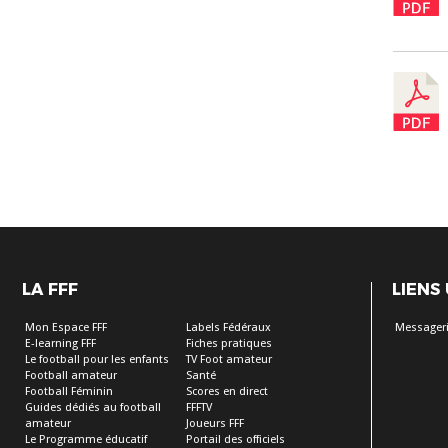
LA FFF
LIENS
Mon Espace FFF
Labels Fédéraux
Messageri
E-learning FFF
Fiches pratiques
Le football pour les enfants
TV Foot amateur
Football amateur
Santé
Football Féminin
Scores en direct
Guides dédiés au football
FFFTV
amateur
Joueurs FFF
Le Programme éducatif
Portail des officiels