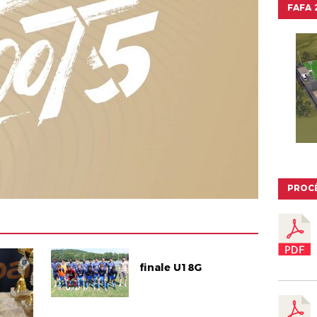
FAFA 2
PROC
finale U18G