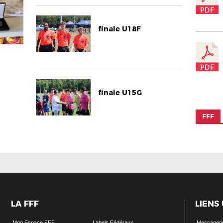
finale U18F
finale U15G
FFF
LA FFF
LIENS
Mon Espace FFF
Labels Fédéraux
Messageri