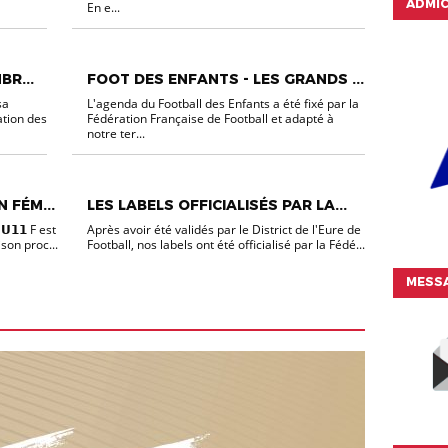
ADMI
En e...
NON CLASSÉ
BR...
FOOT DES ENFANTS - LES GRANDS ...
sa
L'agenda du Football des Enfants a été fixé par la
ation des
Fédération Française de Football et adapté à
notre ter...
NON CLASSÉ
 FÉM...
LES LABELS OFFICIALISÉS PAR LA...
𝗨𝟭𝟭 F est
Après avoir été validés par le District de l'Eure de
ison proc...
Football, nos labels ont été officialisé par la Fédé...
MESSA