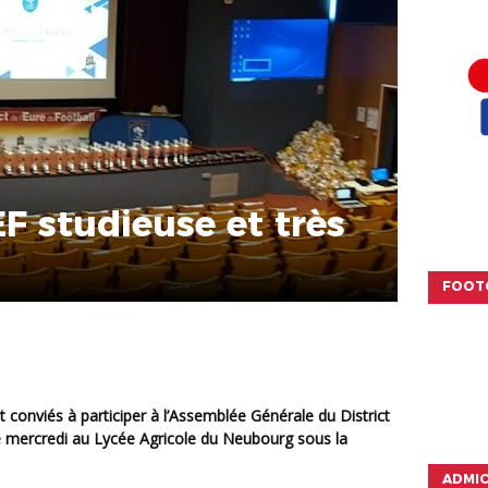
F studieuse et très
FOOT
ce mercredi au
Lycée Agricole du Neubourg
sous la
ADMI