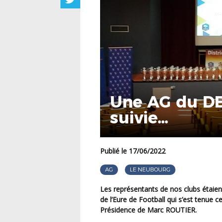
Une AG du DE
suivie…
Publié le 17/06/2022
AG
LE NEUBOURG
Les représentants de nos clubs étaient conviés à participer à l’Assemblée Générale du District
de l’Eure de Football qui s’est tenue 
Présidence de
Marc ROUTIER.