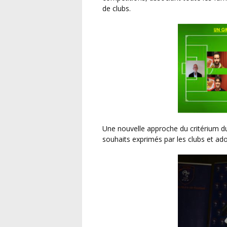
de clubs.
Une nouvelle approche du critérium du matin vétérans qui intègre une grande majorité des
souhaits exprimés par les clubs et ad