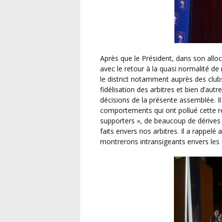
Après que le Président, dans son allocution, ait dressé un bilan de cette saison particulière,
avec le retour à la quasi normalité 
le district notamment auprès des clubs
fidélisation des arbitres et bien d’au
décisions de la présente assemblée. 
comportements qui ont pollué cette re
supporters », de beaucoup de dérives 
faits envers nos arbitres. Il a rappelé
montrerons intransigeants envers les