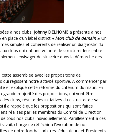
osées à nos clubs,
Johnny DELHOME
a présenté à nos
 en place d’un label district
« Mon club de demain »
. Un
hèmes simples et cohérents de réaliser un diagnostic du
t aux clubs qui ont une volonté de structurer leur entité
itablement envisager de s’inscrire dans la démarche des
s qui régissent notre activité sportive. A commencer par
té et expliqué cette réforme du critérium du matin. En
 la grande majorité des propositions, qui vont être
s clubs, résulte des initiatives du district et de sa
si il a rappelé que les propositions qui sont faites
etiens réalisés par les membres du Comité de Direction
e de tous nos clubs individuellement. Parallèlement à ces
travail, chargé de réfléchir à l’évolution de nos
lles de notre football arbitres, éducateurs et Présidents