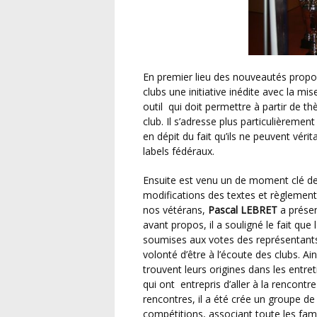
En premier lieu des nouveautés prop
clubs une initiative inédite avec la mise
outil qui doit permettre à partir de t
club. Il s’adresse plus particulièremen
en dépit du fait qu’ils ne peuvent vér
labels fédéraux.
Ensuite est venu un de moment clé de cette assemblée avec les propositions de
modifications des textes et règlement
nos vétérans,
Pascal LEBRET
a présen
avant propos, il a souligné le fait que
soumises aux votes des représentants de
volonté d’être à l’écoute des clubs. Ain
trouvent leurs origines dans les entr
qui ont entrepris d’aller à la rencontr
rencontres, il a été crée un groupe de 
compétitions, associant toute les fami