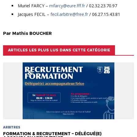
Muriel FARCY –
mfarcy@eure.fff.fr
/ 02.32.23.70.97
Jacques FECIL –
fecil.arbitre@free.fr
/ 06.27.15.43.81
Par
Mathis
BOUCHER
ARTICLES LES PLUS LUS DANS CETTE CATÉGORIE
ARBITRES
FORMATION & RECRUTEMENT – DÉLÉGUÉ(E)