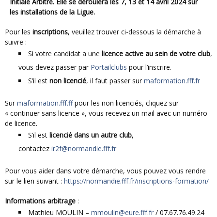
Initiale Arbitre. Elle se déroulera les 7, 13 et 14 avril 2024 sur
les installations de la Ligue.
Pour les
inscriptions
, veuillez trouver ci-dessous la démarche à
suivre :
Si votre candidat a une
licence active
au sein de votre club
,
vous devez passer par
Portailclubs
pour l’inscrire.
S’il est
non licencié
, il faut passer sur
maformation.fff.fr
Sur
maformation.fff.ff
pour les non licenciés, cliquez sur
« continuer sans licence », vous recevez un mail avec un numéro
de licence.
S’il est
licencié dans un autre club
,
contactez
ir2f@normandie.fff.fr
Pour vous aider dans votre démarche, vous pouvez vous rendre
sur le lien suivant :
https://normandie.fff.fr/inscriptions-formation/
Informations arbitrage
:
Mathieu MOULIN –
mmoulin@eure.fff.fr
/ 07.67.76.49.24