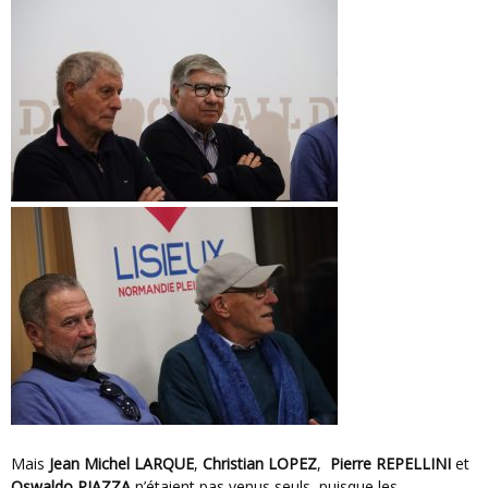
Mais
Jean Michel LARQUE
,
Christian LOPEZ
,
Pierre REPELLINI
et
Oswaldo PIAZZA
n’étaient pas venus seuls, puisque les