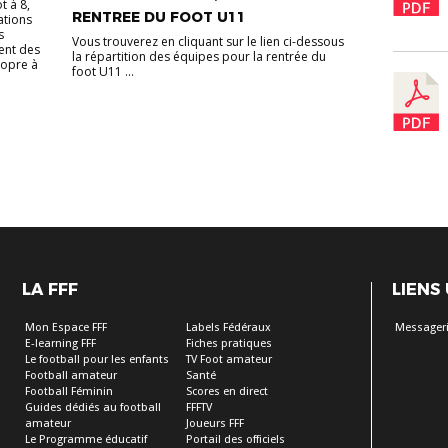
t à 8,
RENTREE DU FOOT U11
ations
s
Vous trouverez en cliquant sur le lien ci-dessous
ent des
la répartition des équipes pour la rentrée du
ropre à
foot U11 ...
LA FFF
LIENS
Mon Espace FFF
Labels Fédéraux
Messageri
E-learning FFF
Fiches pratiques
Le football pour les enfants
TV Foot amateur
Football amateur
Santé
Football Féminin
Scores en direct
Guides dédiés au football
FFFTV
amateur
Joueurs FFF
Le Programme éducatif
Portail des officiels