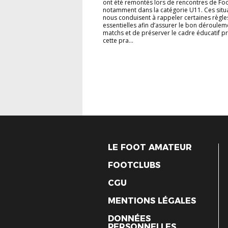
ont été remontés lors de rencontres de Foo
notamment dans la catégorie U11. Ces situ
nous conduisent à rappeler certaines règle
essentielles afin d’assurer le bon déroulem
matchs et de préserver le cadre éducatif p
cette pra...
LE FOOT AMATEUR
FOOTCLUBS
CGU
MENTIONS LÉGALES
DONNÉES
PERSONNELLES