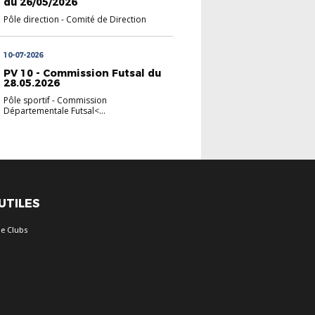
du 26/05/2026
Pôle direction
-
Comité de Direction
10-07-2026
PV 10 - Commission Futsal du
28.05.2026
Pôle sportif
-
Commission
Départementale Futsal<...
 UTILES
e Clubs