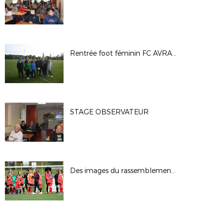
Rentrée foot féminin FC AVRAIS 300917
STAGE OBSERVATEUR
Des images du rassemblement féminin U12F/U13F au Neubourg