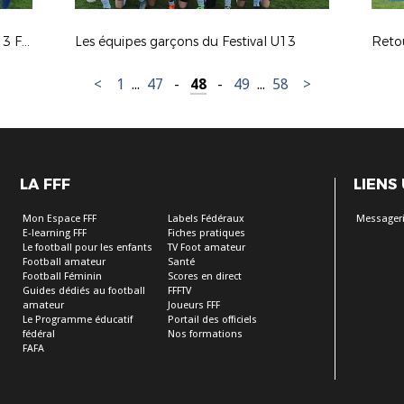
Retour en image sur FESTIFOOT U13 FEMININE
Les équipes garçons du Festival U13
Retou
<
1
...
47
-
48
-
49
...
58
>
LA FFF
LIENS
Mon Espace FFF
Labels Fédéraux
Messageri
E-learning FFF
Fiches pratiques
Le football pour les enfants
TV Foot amateur
Football amateur
Santé
Football Féminin
Scores en direct
Guides dédiés au football
FFFTV
amateur
Joueurs FFF
Le Programme éducatif
Portail des officiels
fédéral
Nos formations
FAFA