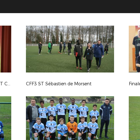
Remise des dotations MOZAIC FOOT CHALLENGE
CFF3 ST Sébastien de Morsent
Final