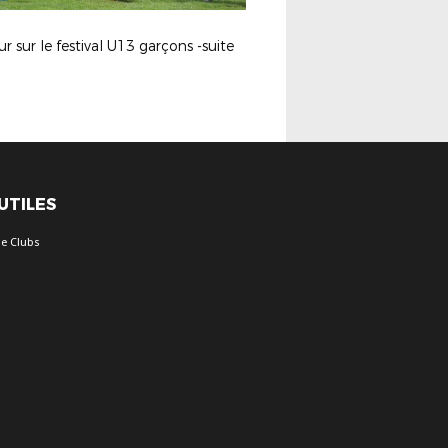
r sur le festival U13 garçons -suite
 UTILES
e Clubs