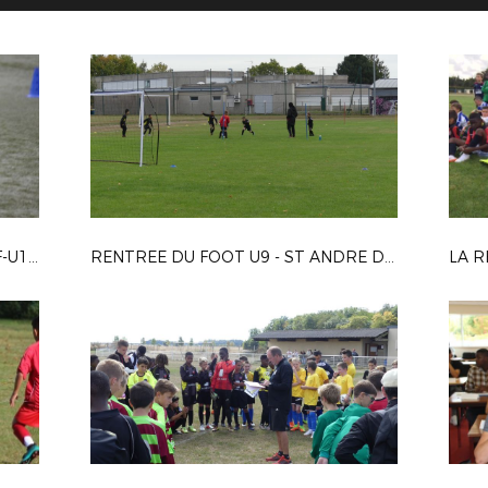
RENTREE FOOTBALL FEMININ U9F-U11F A PACY SUR EURE
RENTREE DU FOOT U9 - ST ANDRE DE L EURE