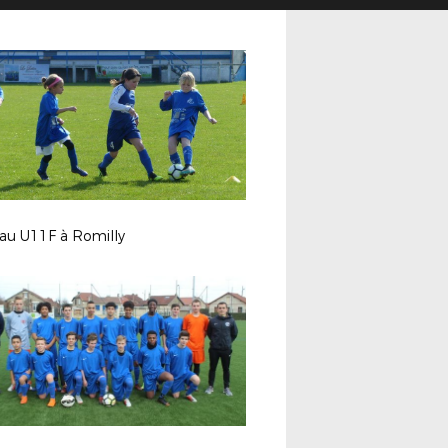
eau U11F à Romilly