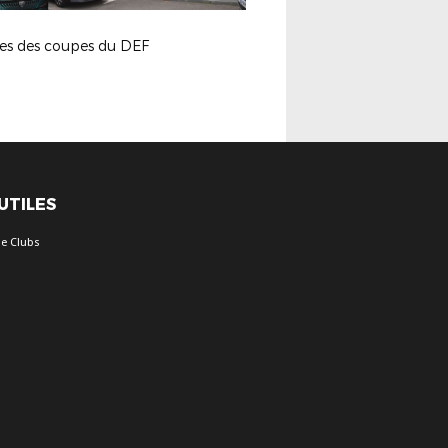
ges des coupes du DEF
 UTILES
e Clubs