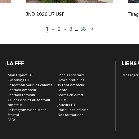
JND 2026 U7 U9F
Tira
1
-
2
-
3
...
58
>
LA FFF
LIENS
Mon Espace FFF
Labels Fédéraux
Messageri
E-learning FFF
Fiches pratiques
Le football pour les enfants
TV Foot amateur
Football amateur
Santé
Football Féminin
Scores en direct
Guides dédiés au football
FFFTV
amateur
Joueurs FFF
Le Programme éducatif
Portail des officiels
fédéral
Nos formations
FAFA