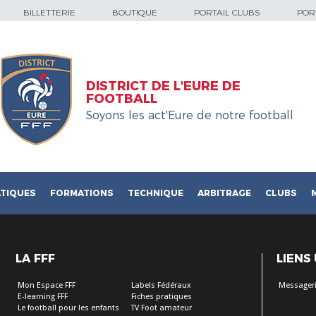
BILLETTERIE
BOUTIQUE
PORTAIL CLUBS
PORT
DISTRICT DE L'EURE DE
FOOTBALL
Soyons les act'Eure de notre football
TIQUES
FORMATIONS
TECHNIQUE
ARBITRAGE
CLUBS
LA FFF
LIENS
Mon Espace FFF
Labels Fédéraux
Messageri
E-learning FFF
Fiches pratiques
Le football pour les enfants
TV Foot amateur