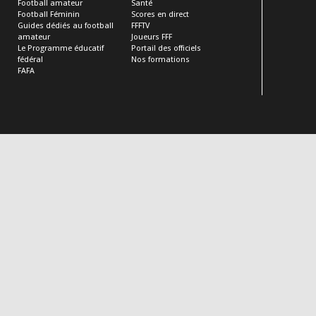
Football amateur
Santé
Football Féminin
Scores en direct
Guides dédiés au football
FFFTV
amateur
Joueurs FFF
Le Programme éducatif
Portail des officiels
fédéral
Nos formations
FAFA